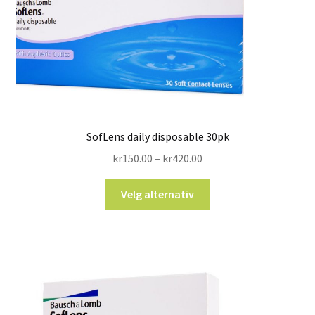
SofLens daily disposable 30pk
kr
150.00
–
kr
420.00
Velg alternativ