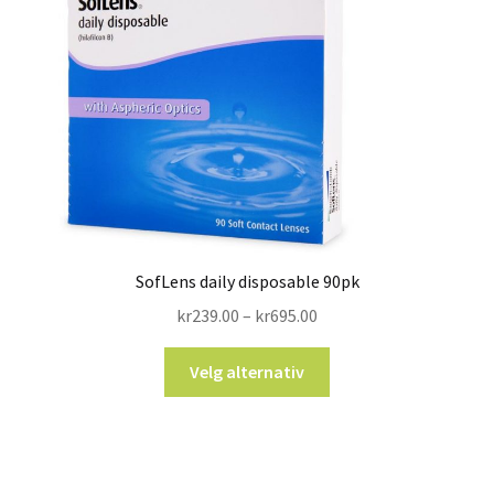
SofLens daily disposable 90pk
kr
239.00
–
kr
695.00
Velg alternativ