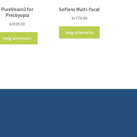
PureVision2 for
Soflens Multi-focal
Presbyopia
kr
770.00
kr
839.00
Velg alternativ
Velg alternativ