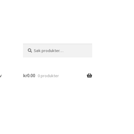
Søk
Søk
etter:
v
kr
0.00
0 produkter