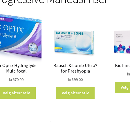
ir Optix Hydraglyde
Bausch & Lomb Ultra®
Biofini
Multifocal
for Presbyopia
k
kr
670.00
kr
899.00
Velg 
Velg alternativ
Velg alternativ