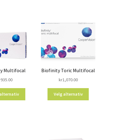
ty Multifocal
Biofinity Toric Multifocal
r
935.00
kr
1,070.00
alternativ
Velg alternativ