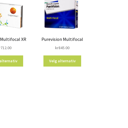
 Multifocal XR
Purevision Multifocal
r
712.00
kr
845.00
alternativ
Velg alternativ