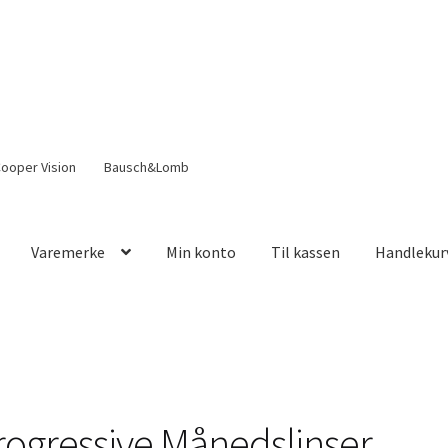
ooper Vision
Bausch&Lomb
Varemerke
Min konto
Til kassen
Handlekur
rogressive Månedslinser