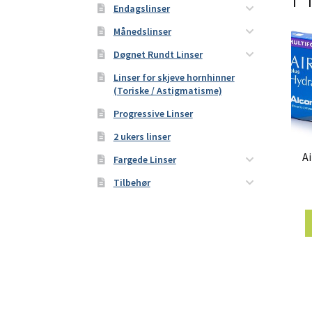
Endagslinser
Månedslinser
Døgnet Rundt Linser
Linser for skjeve hornhinner
(Toriske / Astigmatisme)
Progressive Linser
2 ukers linser
A
Fargede Linser
Tilbehør