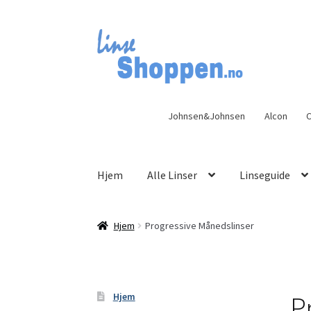
Hopp
Hopp
til
til
navigasjon
innhold
Johnsen&Johnsen
Alcon
C
Hjem
Alle Linser
Linseguide
Hjem
Progressive Månedslinser
P
Hjem