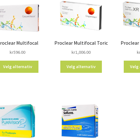
roclear Multifocal
Proclear Multifocal Toric
Proclear
kr
596.00
kr
1,006.00
k
Velg alternativ
Velg alternativ
Velg 