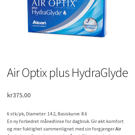
2 ukers linser
Progressive Linser
Tilbehør
Fold
Fargede Linser
ut
underm
Air Optix plus HydraGlyde
Air Optix Colors
Expression Colors – Utgått
kr
375.00
Fold
FreshLook
ut
6 stk/pk, Diameter: 14.2, Basiskurve: 8.6
underm
En ny forbedret månedlinse for dagbruk. Gir økt komfort
og mer fuktighet sammenlignet med sin forgjenger
Air