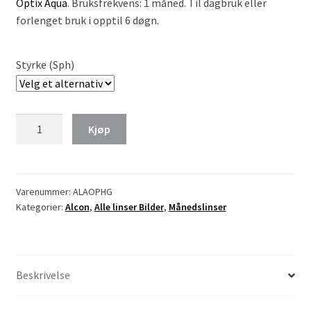
Optix Aqua
. Bruksfrekvens: 1 måned. Til dagbruk eller
forlenget bruk i opptil 6 døgn.
Styrke (Sph)
Air
Kjøp
Optix
plus
HydraGlyde
antall
Varenummer:
ALAOPHG
Kategorier:
Alcon
,
Alle linser Bilder
,
Månedslinser
Beskrivelse