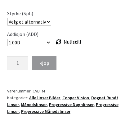
Styrke (Sph)
Addisjon (ADD)
Nullstill
Biofinity
Kjøp
Multifocal
antall
Varenummer:
CVBFM
Kategorier:
Alle linser Bilder
,
Cooper Vision
,
Døgnet Rundt
Linser
,
Månedslinser
,
Progressive Døgnlinser
,
Progressive
Linser
,
Progressive Månedslinser