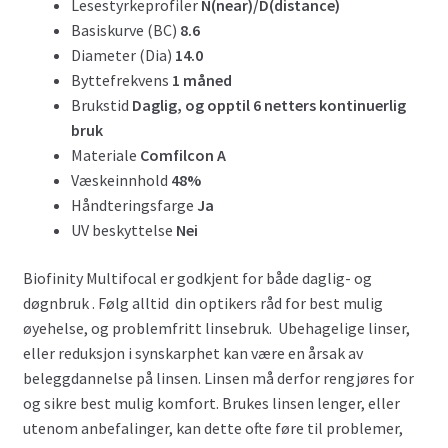
Lesestyrkeprofiler
N(near)/D(distance)
Basiskurve (BC)
8.6
Diameter (Dia)
14.0
Byttefrekvens
1 måned
Brukstid
Daglig, og opptil 6 netters kontinuerlig
bruk
Materiale
Comfilcon A
Væskeinnhold
48%
Håndteringsfarge
Ja
UV beskyttelse
Nei
Biofinity Multifocal er godkjent for både daglig- og
døgnbruk . Følg alltid din optikers råd for best mulig
øyehelse, og problemfritt linsebruk. Ubehagelige linser,
eller reduksjon i synskarphet kan være en årsak av
beleggdannelse på linsen. Linsen må derfor rengjøres for
og sikre best mulig komfort. Brukes linsen lenger, eller
utenom anbefalinger, kan dette ofte føre til problemer,