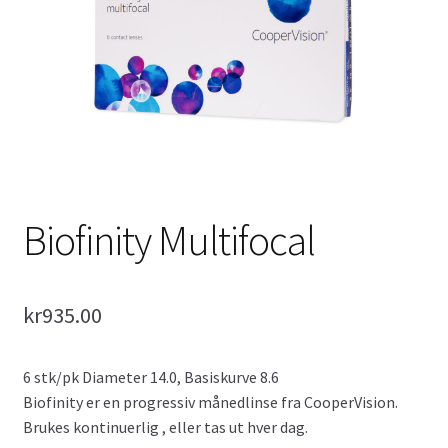
2 ukers linser
Progressive Linser
Tilbehør
Fold
Fargede Linser
ut
underm
Biofinity Multifocal
Air Optix Colors
Expression Colors – Utgått
kr
935.00
Fold
FreshLook
ut
6 stk/pk Diameter 14.0, Basiskurve 8.6
underm
Biofinity er en progressiv månedlinse fra CooperVision.
Brukes kontinuerlig , eller tas ut hver dag.