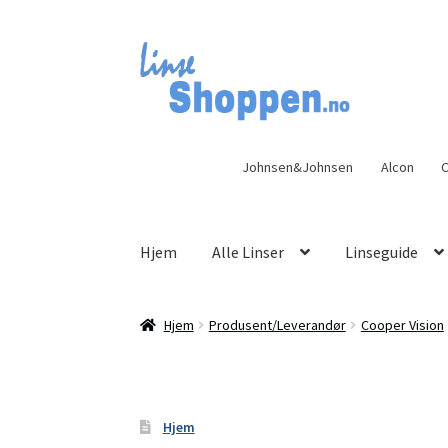
Hopp
Hopp
til
til
navigasjon
innhold
Johnsen&Johnsen
Alcon
C
Hjem
Alle Linser
Linseguide
Hjem
Produsent/Leverandør
Cooper Vision
Hjem