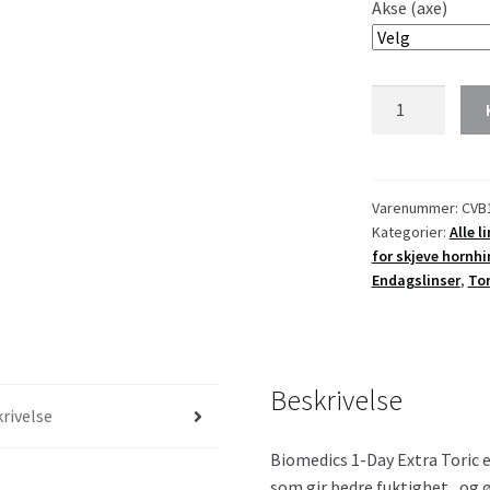
Akse (axe)
Biomedics
1-
Day
Extra
Toric
Varenummer:
CVB
Kategorier:
Alle l
>-7.50
for skjeve hornhi
antall
Endagslinser
,
Tor
Beskrivelse
rivelse
Biomedics 1-Day Extra Toric e
som gir bedre fuktighet , og