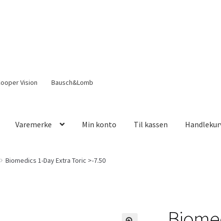
ooper Vision
Bausch&Lomb
Varemerke
Min konto
Til kassen
Handlekur
Biomedics 1-Day Extra Toric >-7.50
Biomed