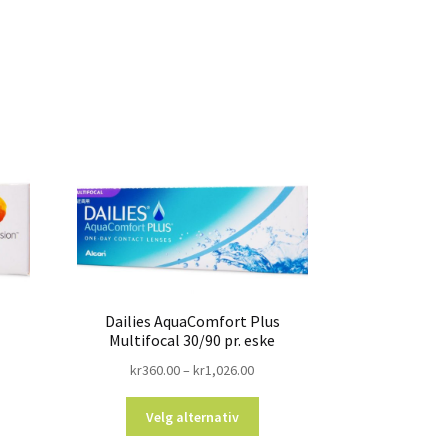
Dailies AquaComfort Plus
Multifocal 30/90 pr. eske
kr
360.00
–
kr
1,026.00
Velg alternativ