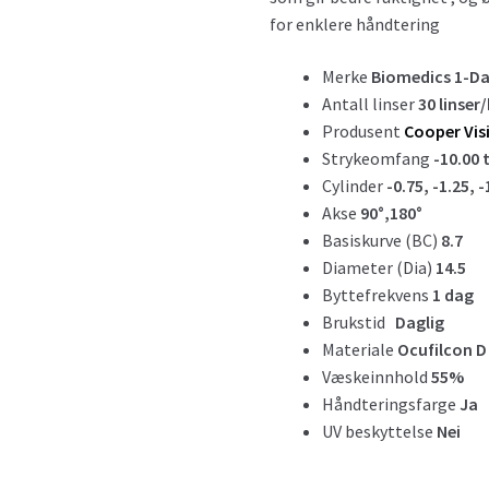
for enklere håndtering
Merke
Biomedics 1-Da
Antall linser
30 linser
Produsent
Cooper Vis
Strykeomfang
-10.00 t
Cylinder
-0.75, -1.25, -
Akse
90°,180°
Basiskurve (BC)
8.7
Diameter (Dia)
14.5
Byttefrekvens
1 dag
Brukstid
Daglig
Materiale
Ocufilcon D
Væskeinnhold
55%
Håndteringsfarge
Ja
UV beskyttelse
Nei