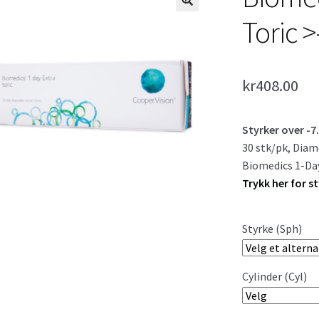
🔍
Toric >
kr
408.00
Styrker over -7
30 stk/pk, Diame
Biomedics 1-Day
Trykk her for sty
Styrke (Sph)
Cylinder (Cyl)