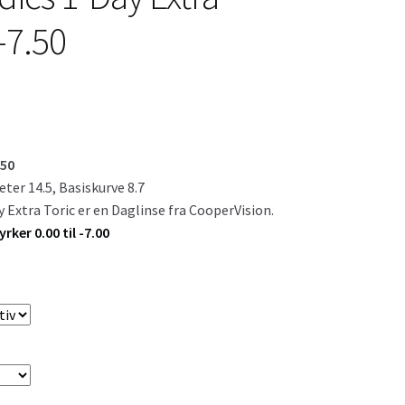
-7.50
.50
ter 14.5, Basiskurve 8.7
 Extra Toric er en Daglinse fra CooperVision.
rker 0.00 til -7.00