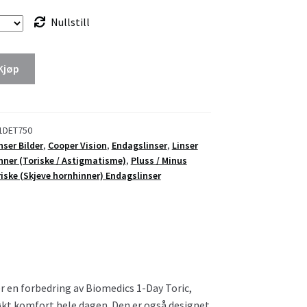
Nullstill
Kjøp
1DET750
inser Bilder
,
Cooper Vision
,
Endagslinser
,
Linser
nner (Toriske / Astigmatisme)
,
Pluss / Minus
iske (Skjeve hornhinner) Endagslinser
r en forbedring av Biomedics 1-Day Toric,
 økt komfort hele dagen. Den er også designet