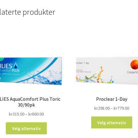
laterte produkter
LIES AquaComfort Plus Toric
Proclear 1-Day
30/90pk
kr
298.00
–
kr
779.00
kr
315.00
–
kr
860.00
Velg alternativ
Velg alternativ