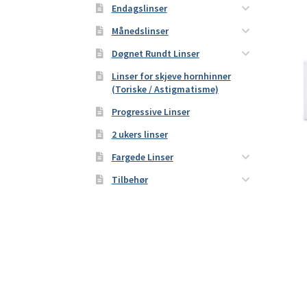
Endagslinser
Månedslinser
Døgnet Rundt Linser
Linser for skjeve hornhinner
(Toriske / Astigmatisme)
Progressive Linser
2 ukers linser
Fargede Linser
Tilbehør