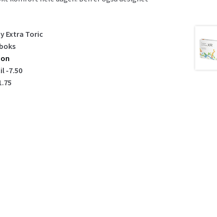
y Extra Toric
/boks
ion
il -7.50
1.75