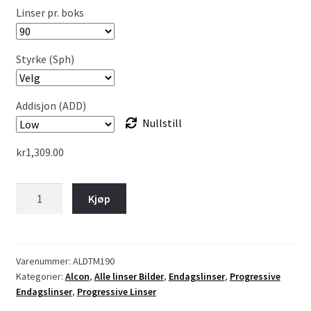
Linser pr. boks
Styrke (Sph)
Addisjon (ADD)
Nullstill
kr
1,309.00
DAILIES
Kjøp
Total
1
Multifocal
antall
Varenummer:
ALDTM190
Kategorier:
Alcon
,
Alle linser Bilder
,
Endagslinser
,
Progressive
Endagslinser
,
Progressive Linser