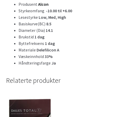
Produsent
Alcon
Styrkeomfang
-10.00 til +6.00
Lesestyrke
Low, Med, High
Basiskurve(BC)
8.5
Diameter (Dia)
14.1
Brukstid
1 dag
Byttefrekvens
1 dag
Materiale
Delefilicon A
Væskeinnhold
33%
Håndteringsfarge
Ja
Relaterte produkter