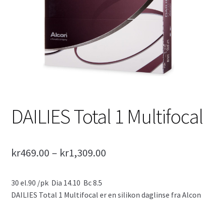
2 ukers linser
Progressive Linser
Tilbehør
Fold
Fargede Linser
ut
underm
DAILIES Total 1 Multifocal
Air Optix Colors
Expression Colors – Utgått
kr
469.00
–
kr
1,309.00
Fold
FreshLook
ut
30 el.90 /pk Dia 14.10 Bc 8.5
underm
DAILIES Total 1 Multifocal er en silikon daglinse fra Alcon